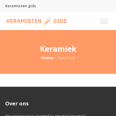
Keramisten gids
Keramiek
Home
»
Keramiek
Over ons
We inspireren je creatief te zijn met keramiek.