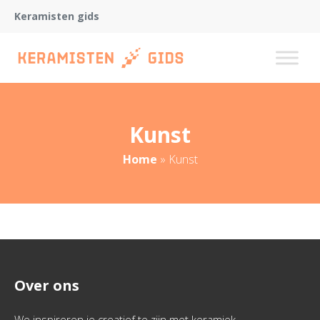
Keramisten gids
Kunst
Home
»
Kunst
Over ons
We inspireren je creatief te zijn met keramiek.