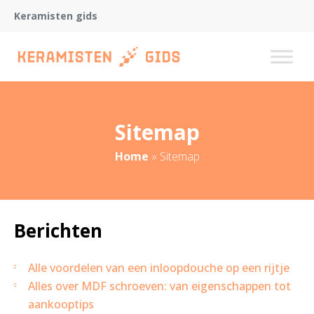
Keramisten gids
Sitemap
Home
»
Sitemap
Berichten
Alle voordelen van een inloopdouche op een rijtje
Alles over MDF schroeven: van eigenschappen tot
aankooptips