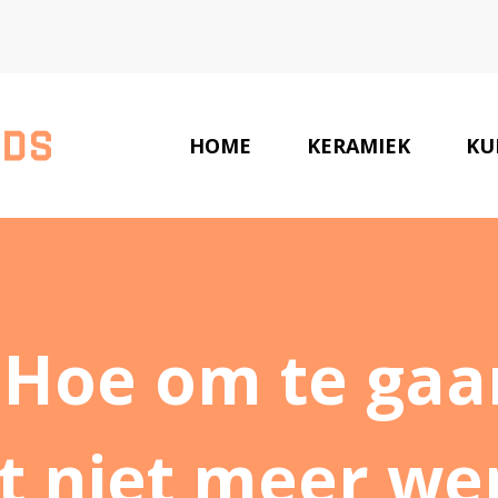
HOME
KERAMIEK
KU
| Hoe om te gaa
t niet meer we