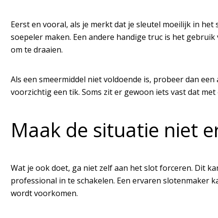
Eerst en vooral, als je merkt dat je sleutel moeilijk in 
soepeler maken. Een andere handige truc is het gebruik v
om te draaien.
Als een smeermiddel niet voldoende is, probeer dan een a
voorzichtig een tik. Soms zit er gewoon iets vast dat met
Maak de situatie niet e
Wat je ook doet, ga niet zelf aan het slot forceren. Dit
professional in te schakelen. Een ervaren slotenmaker k
wordt voorkomen.