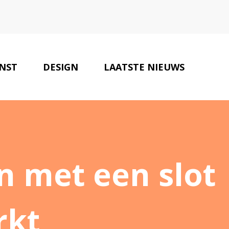
NST
DESIGN
LAATSTE NIEUWS
ONZE PARTNERS
CONTACT
n met een slot
rkt