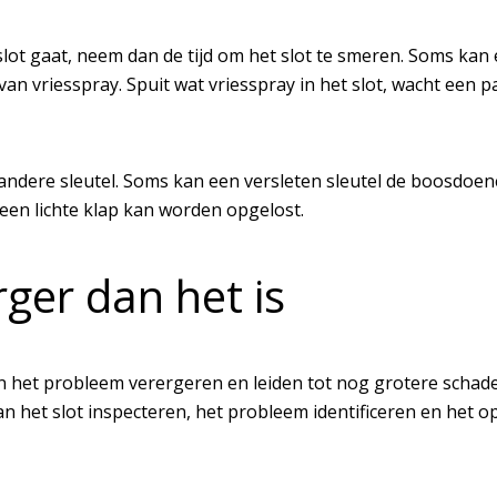
het slot gaat, neem dan de tijd om het slot te smeren. Soms k
an vriesspray. Spuit wat vriesspray in het slot, wacht een 
ndere sleutel. Soms kan een versleten sleutel de boosdoener 
 een lichte klap kan worden opgelost.
rger dan het is
 kan het probleem verergeren en leiden tot nog grotere schad
an het slot inspecteren, het probleem identificeren en het 